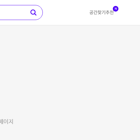
N
공간찾기
추천
 페이지