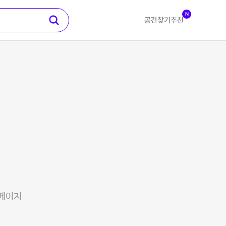
N
공간찾기
추천
 페이지