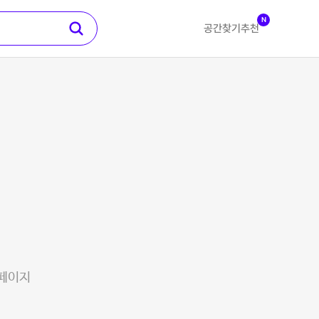
N
공간찾기
추천
 페이지