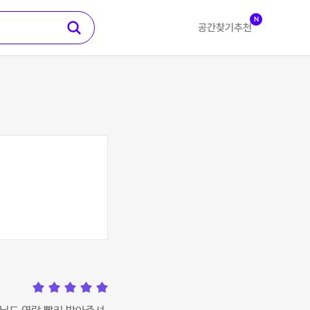
N
공간찾기
추천