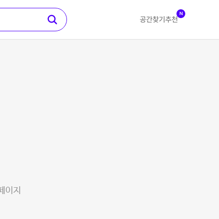
N
공간찾기
추천
 페이지