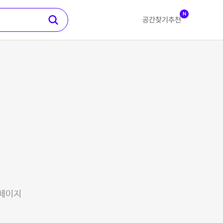
N
공간찾기
추천
 페이지