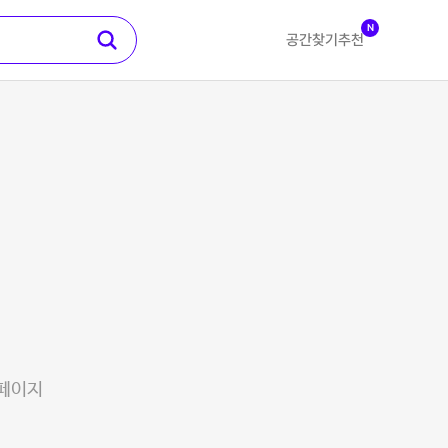
N
공간찾기
추천
 페이지