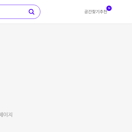
N
공간찾기
추천
 페이지