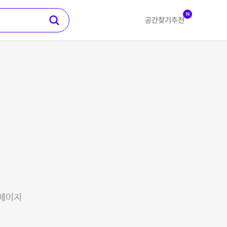
N
공간찾기
추천
 페이지