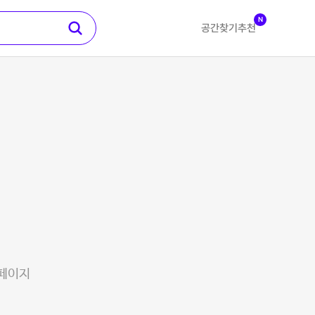
N
공간찾기
추천
 페이지