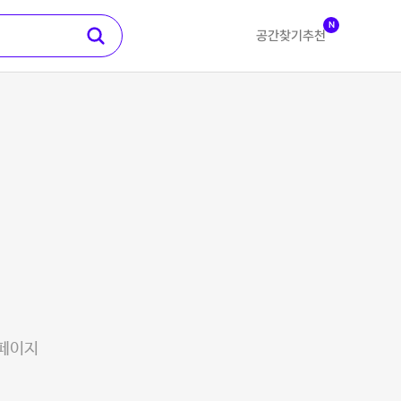
N
공간찾기
추천
 페이지