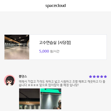
spacecloud
고수연습실 [사당점]
5,000
원/시간
쁨댄스
역에서 가깝고 가격도 착하고 넓고 시원하고 조명 예쁘고 깨끗하고 다 좋
습니다 ㅎㅎㅎㅎ 앞으로 많이많이 올 예정 입니당!