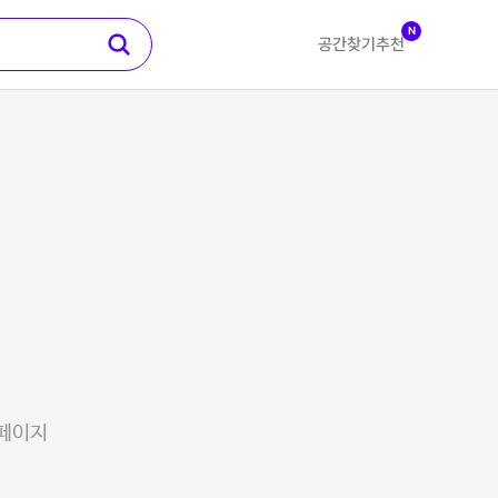
N
공간찾기
추천
 페이지