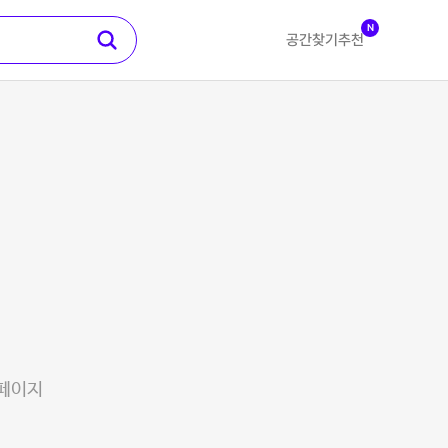
N
공간찾기
추천
 페이지