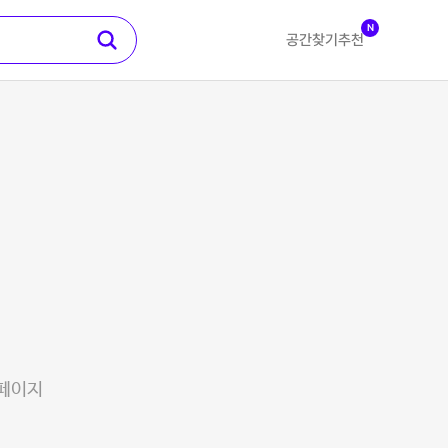
N
공간찾기
추천
 페이지