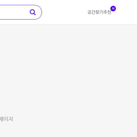
N
공간찾기
추천
 페이지