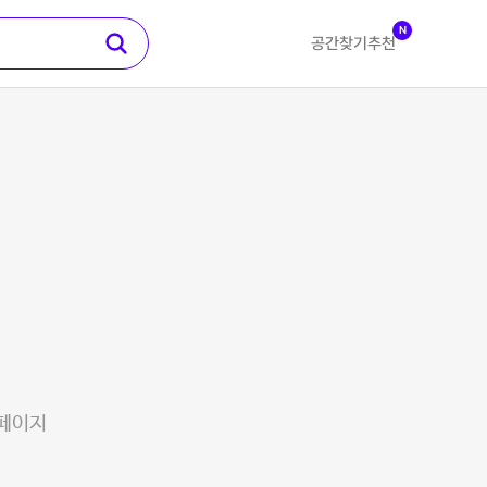
N
공간찾기
추천
 페이지