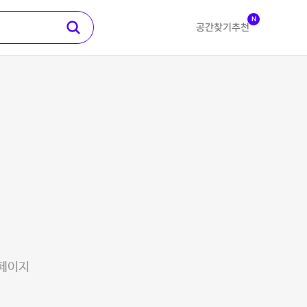
N
공간찾기
추천
 페이지