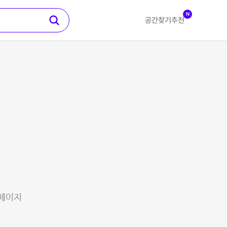
N
공간찾기
추천
 페이지