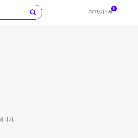
N
공간찾기
추천
 페이지