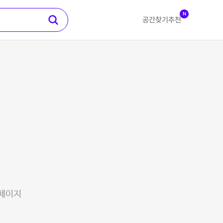
N
공간찾기
추천
 페이지