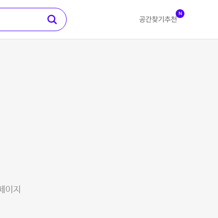
N
공간찾기
추천
 페이지