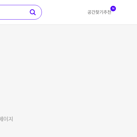
N
공간찾기
추천
 페이지