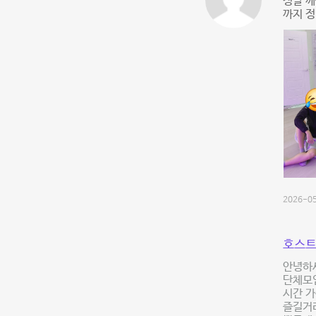
정말 
까지 정
2026-05
호스트
안녕하세
단체모임
시간 가
즐길거