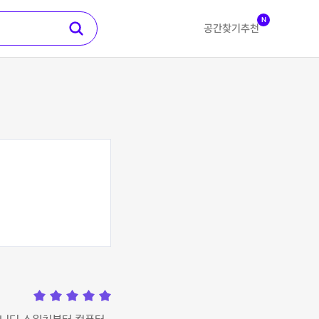
N
공간찾기
추천