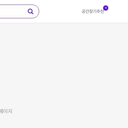
N
공간찾기
추천
 페이지