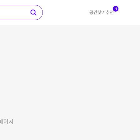
N
공간찾기
추천
 페이지