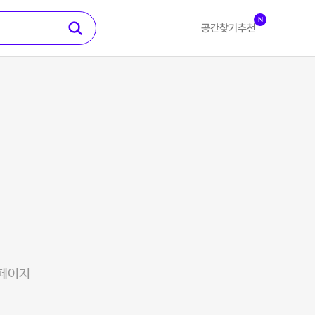
N
공간찾기
추천
 페이지