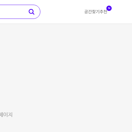
N
공간찾기
추천
 페이지