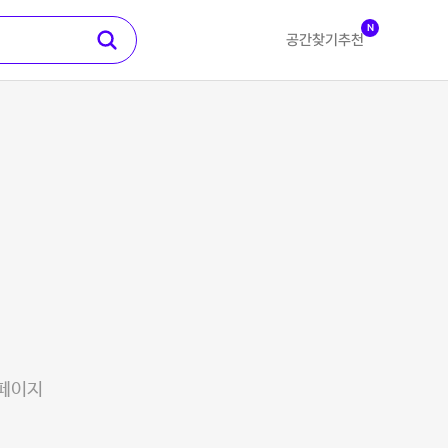
N
공간찾기
추천
 페이지