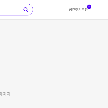
N
공간찾기
추천
 페이지