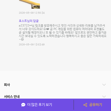
2026-05-09 12:50:34
호스트님의 답글
a23722**님 링크를 방문해주시고 멋진 사진과 상세한 리뷰를 남겨주셔
서 너무 감사드려요!👍❤️ 곧 PC 게임을 위한 컴퓨터 여러대와 포켓볼도
곧 설치될 예정이오니 또 뵐 수 있기를 바래요! 앞으로도 편안하고 즐거운
시간 보내실 수 있도록 노력하겠습니다 행복하시고 좋은 일만 가득하세요
~😄
2026-05-09 13:03:49
회사
서비스 안내
더 많은 후기 보기
공유하기
관련 서비스