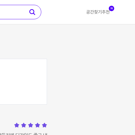
N
공간찾기
추천