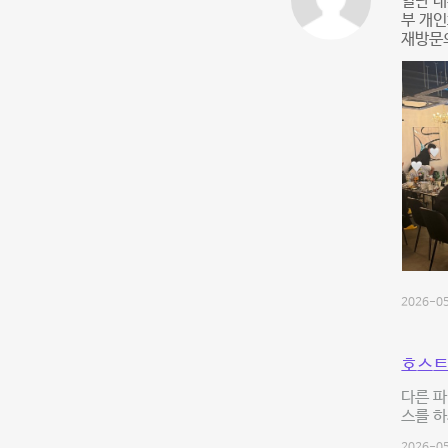
일단 내
부 개
재방문의
2026-05
호스트
다른 파
스를 