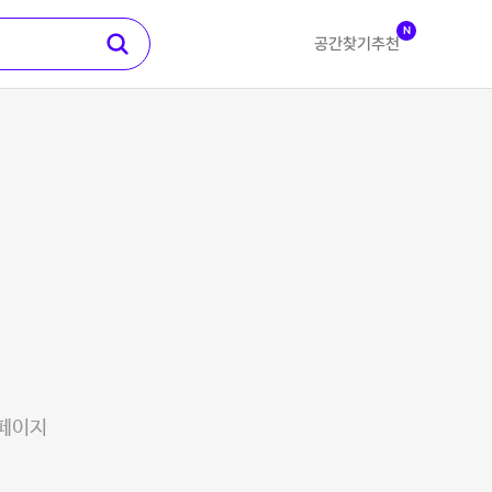
N
공간찾기
추천
 페이지