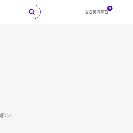
N
공간찾기
추천
 페이지