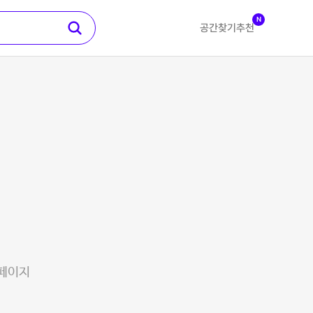
N
공간찾기
추천
 페이지