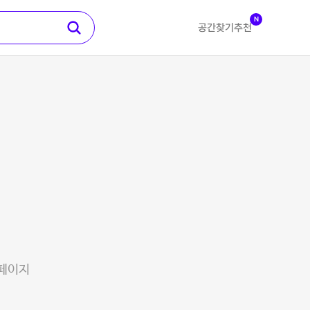
N
공간찾기
추천
 페이지