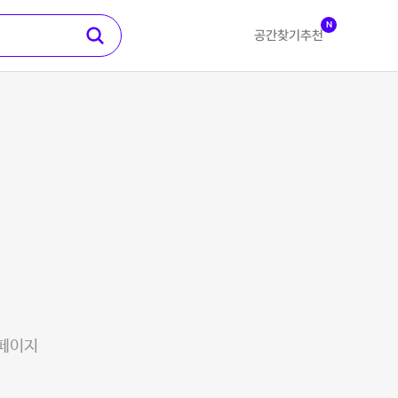
N
공간찾기
추천
 페이지