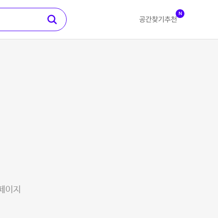
N
공간찾기
추천
 페이지