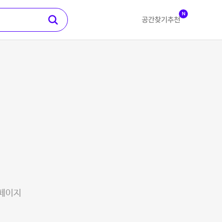
N
공간찾기
추천
 페이지