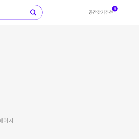
N
공간찾기
추천
 페이지