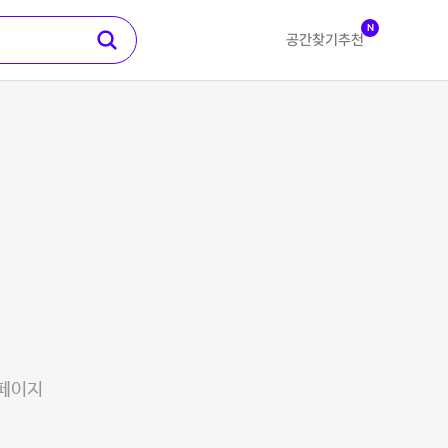
N
공간찾기
추천
 페이지