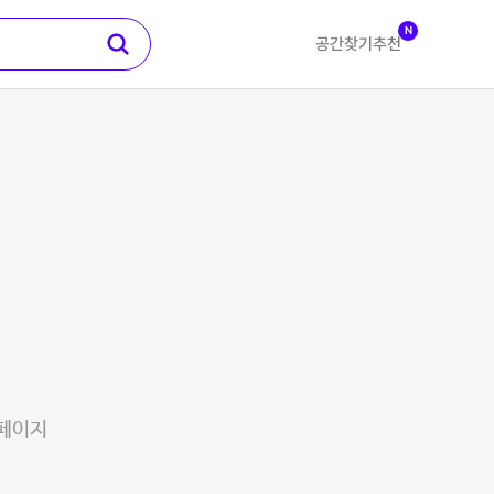
N
공간찾기
추천
 페이지