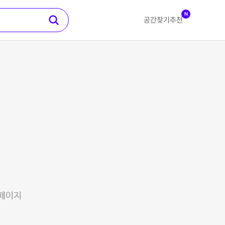
N
공간찾기
추천
 페이지