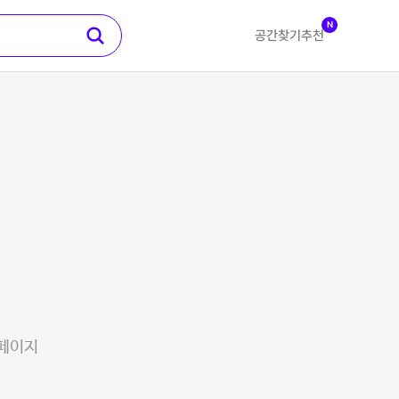
N
공간찾기
추천
 페이지