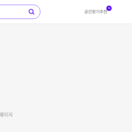
N
공간찾기
추천
 페이지