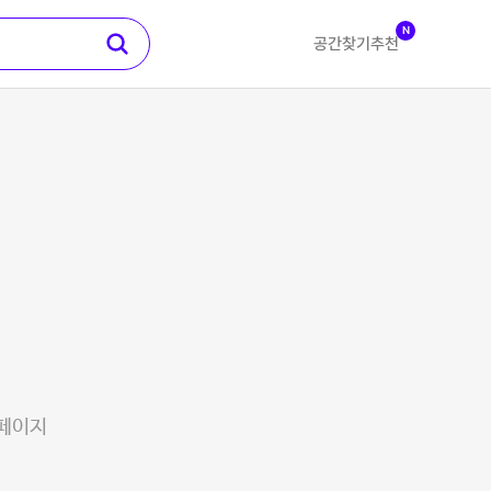
N
공간찾기
추천
 페이지