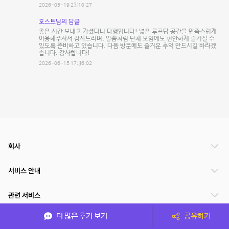
2026-05-19 23:10:27
호스트님의 답글
좋은 시간 보내고 가셨다니 다행입니다! 넓은 루프탑 공간을 만족스럽게
이용해주셔서 감사드리며, 말씀처럼 단체 모임에도 편안하게 즐기실 수
있도록 준비하고 있습니다. 다음 방문에도 즐거운 추억 만드시길 바라겠
습니다. 감사합니다!
2026-06-15 17:36:02
회사
서비스 안내
관련 서비스
더 많은 후기 보기
공유하기
파트너쉽