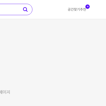
N
공간찾기
추천
 페이지