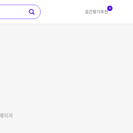
N
공간찾기
추천
 페이지