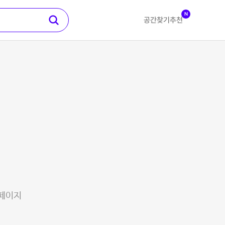
N
공간찾기
추천
 페이지